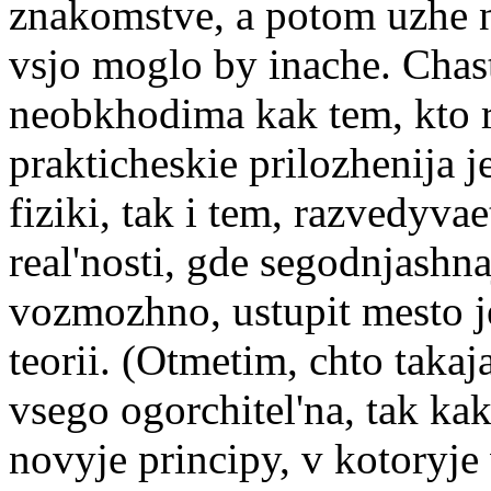
znakomstve, a potom uzhe ne
vsjo moglo by inache. Chastn
neobkhodima kak tem, kto r
prakticheskie prilozhenija j
fiziki, tak i tem, razvedyvae
real'nosti, gde segodnjashnaj
vozmozhno, ustupit mesto j
teorii. (Otmetim, chto takaj
vsego ogorchitel'na, tak kak
novyje principy, v kotoryje