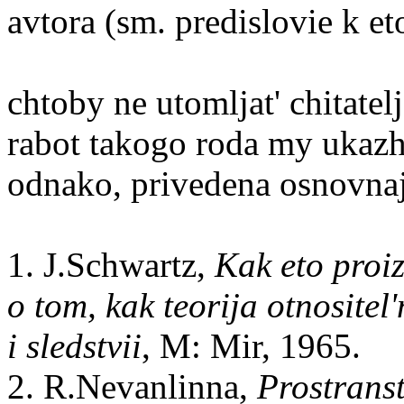
avtora (sm. predislovie k et
chtoby ne utomljat' chitatel
rabot takogo roda my ukazh
odnako, privedena osnovnaja
1. J.Schwartz,
Kak eto proiz
o tom, kak teorija otnositel'
i sledstvii
, M: Mir, 1965.
2. R.Nevanlinna,
Prostranst