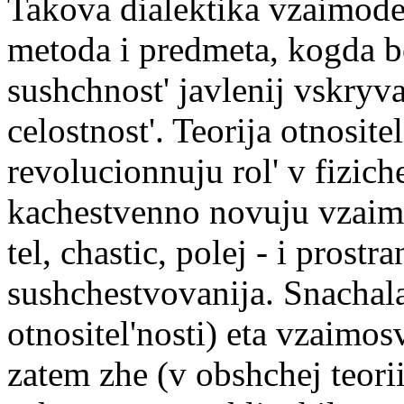
Takova dialektika vzaimodej
metoda i predmeta, kogda b
sushchnost' javlenij vskryv
celostnost'. Teorija otnosite
revolucionnuju rol' v fizich
kachestvenno novuju vzaimo
tel, chastic, polej - i pros
sushchestvovanija. Snachala
otnositel'nosti) eta vzaimos
zatem zhe (v obshchej teorii