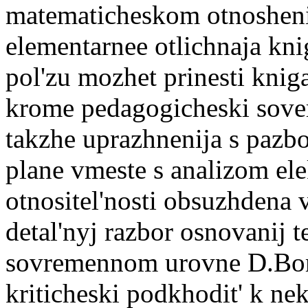
matematicheskom otnoshenii
elementarnee otlichnaja kn
pol'zu mozhet prinesti kniga
krome pedagogicheski sove
takzhe uprazhnenija s pazb
plane vmeste s analizom ele
otnositel'nosti obsuzhdena
detal'nyj razbor osnovanij te
sovremennom urovne D.Bom 
kriticheski podkhodit' k n