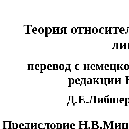
Теория относите
ли
перевод с немецк
редакции 
Д.Е.Либшер 
Предисловие Н.В.Миц