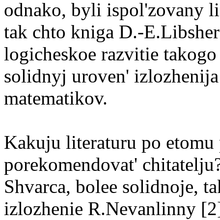
odnako, byli ispol'zovany l
tak chto kniga D.-E.Libsher
logicheskoe razvitie takog
solidnyj uroven' izlozhenija 
matematikov.
Kakuju literaturu po etom
porekomendovat' chitatelj
Shvarca, bolee solidnoje, 
izlozhenie R.Nevanlinny [2