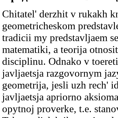
Chitatel' derzhit v rukakh 
geometricheskom predstavleni
tradicii my predstavljaem s
matematiki, a teorija otnosi
disciplinu. Odnako v toeret
javljaetsja razgovornym ja
geometrija, jesli uzh rech' i
javljaetsja apriorno aksiom
opytnoj proverke, t.e. stano