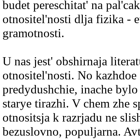
budet pereschitat' na pal'ca
otnositel'nosti dlja fizika -
gramotnosti.
U nas jest' obshirnaja litera
otnositel'nosti. No kazhdoe
predydushchie, inache bylo 
starye tirazhi. V chem zhe 
otnositsja k razrjadu ne sl
bezuslovno, populjarna. Avto